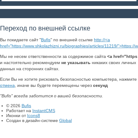
Переход по внешней ссылке
Вы покидаете сайт "
Bufis
" по внешней ссылке
http://<a
href="https://www.shkolazhizni.ru/biographies/articles/11219/">https://
Мы не несем ответственности за содержимое сайта
<a href="https
и настоятельно рекомендуем
не указывать
никаких своих личных
данных на сторонних сайтах.
Если Вы не хотите рисковать безопасностью компьютера, нажмите
отмена
, иначе вы будете перемещены через
секунд
"Bufis" всегда заботится о вашей безопасности.
© 2026
Bufis
Работает на
InstantCMS
Иконки от
Icons8
Создан в дизайн-системе
Global