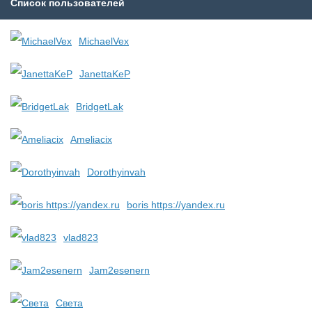
Список пользователей
MichaelVex
JanettaKeP
BridgetLak
Ameliacix
Dorothyinvah
boris https://yandex.ru
vlad823
Jam2esenern
Света