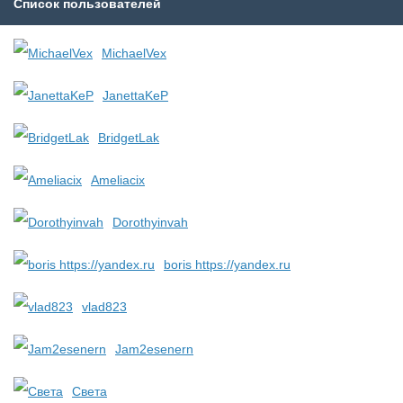
Список пользователей
MichaelVex
JanettaKeP
BridgetLak
Ameliacix
Dorothyinvah
boris https://yandex.ru
vlad823
Jam2esenern
Света