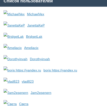
Список пользователей
MichaelVex
JanettaKeP
BridgetLak
Ameliacix
Dorothyinvah
boris https://yandex.ru
vlad823
Jam2esenern
Света