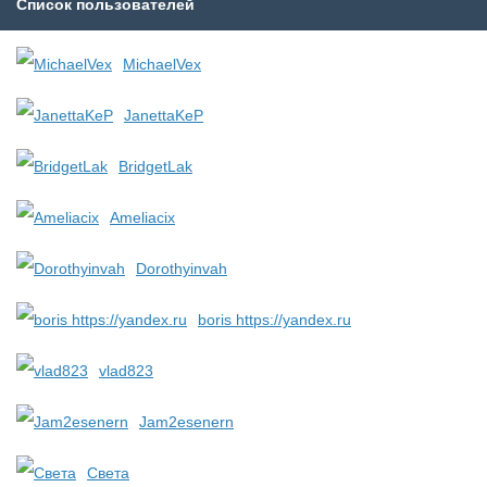
Список пользователей
MichaelVex
JanettaKeP
BridgetLak
Ameliacix
Dorothyinvah
boris https://yandex.ru
vlad823
Jam2esenern
Света