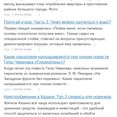
месяц вынашивал план ограбления квартиры в престижном
районе большого города. Фото: ...
katia
1 месяц назад
0
Попугай и вор. Часть 3. Чему можно научиться у жако?
Первая лекция называлась «Пойми меня, если сможешь:
основы психологии попугаев жако». Гриша сидел на
специальной стойке, отвечал на вопросы присутствующих,
демонстрировал игрушки, которые ему нравились. ...
katia
1 месяц назад
0
Какие параллели напрашиваются при чтении повести
Гелы Чкванава «Гладиаторы»?
Когда читал эту повесть Гелы Чкванава, невольно возникали
параллели со знаменитым романом Э. М. Ремарка «На
Западном фронте без перемен». Какие параллели
напрашиваются при чтении повести ...
katia
1 месяц назад
0
Криптообменник в Казани: Топ-3 сервиса для новичков
Жители Казани всё чаще используют криптовалюту для
хранения средств, переводов и инвестиций - это удобный
способ защититься от валютных колебаний и обойти