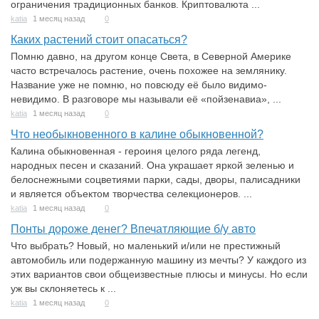
ограничения традиционных банков. Криптовалюта ...
katia
1 месяц назад
0
Каких растений стоит опасаться?
Помню давно, на другом конце Света, в Северной Америке
часто встречалось растение, очень похожее на землянику.
Название уже не помню, но повсюду её было видимо-
невидимо. В разговоре мы называли её «пойзенавиа», ...
katia
1 месяц назад
0
Что необыкновенного в калине обыкновенной?
Калина обыкновенная - героиня целого ряда легенд,
народных песен и сказаний. Она украшает яркой зеленью и
белоснежными соцветиями парки, сады, дворы, палисадники
и является объектом творчества селекционеров. ...
katia
1 месяц назад
0
Понты дороже денег? Впечатляющие б/у авто
Что выбрать? Новый, но маленький и/или не престижный
автомобиль или подержанную машину из мечты? У каждого из
этих вариантов свои общеизвестные плюсы и минусы. Но если
уж вы склоняетесь к ...
katia
1 месяц назад
0