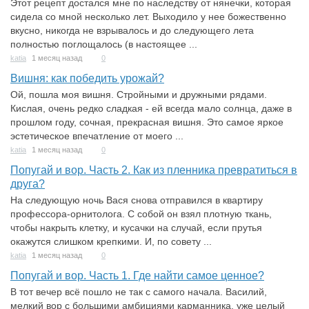
Этот рецепт достался мне по наследству от нянечки, которая
сидела со мной несколько лет. Выходило у нее божественно
вкусно, никогда не взрывалось и до следующего лета
полностью поглощалось (в настоящее ...
katia
1 месяц назад
0
Вишня: как победить урожай?
Ой, пошла моя вишня. Стройными и дружными рядами.
Кислая, очень редко сладкая - ей всегда мало солнца, даже в
прошлом году, сочная, прекрасная вишня. Это самое яркое
эстетическое впечатление от моего ...
katia
1 месяц назад
0
Попугай и вор. Часть 2. Как из пленника превратиться в
друга?
На следующую ночь Вася снова отправился в квартиру
профессора-орнитолога. С собой он взял плотную ткань,
чтобы накрыть клетку, и кусачки на случай, если прутья
окажутся слишком крепкими. И, по совету ...
katia
1 месяц назад
0
Попугай и вор. Часть 1. Где найти самое ценное?
В тот вечер всё пошло не так с самого начала. Василий,
мелкий вор с большими амбициями карманника, уже целый