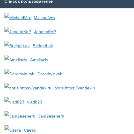
Список пользователей
MichaelVex
JanettaKeP
BridgetLak
Ameliacix
Dorothyinvah
boris https://yandex.ru
vlad823
Jam2esenern
Света