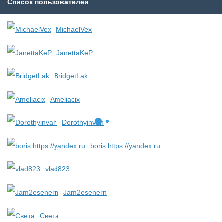
Список пользователей
MichaelVex
JanettaKeP
BridgetLak
Ameliacix
Dorothyinvah
boris https://yandex.ru
vlad823
Jam2esenern
Света