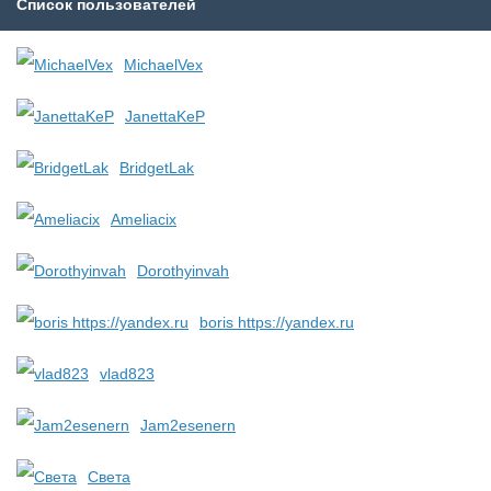
Список пользователей
MichaelVex
JanettaKeP
BridgetLak
Ameliacix
Dorothyinvah
boris https://yandex.ru
vlad823
Jam2esenern
Света