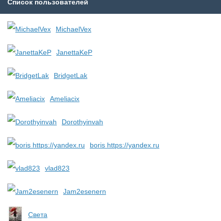
Список пользователей
MichaelVex
JanettaKeP
BridgetLak
Ameliacix
Dorothyinvah
boris https://yandex.ru
vlad823
Jam2esenern
Света