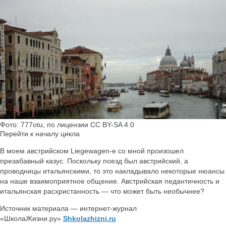
Фото: 777otu, по лицензии CC BY-SA 4.0
Перейти к началу цикла
В моем австрийском Liegewagen-е cо мной произошел
презабавный казус. Поскольку поезд был австрийский, а
проводницы итальянскими, то это накладывало некоторые нюансы
на наше взаимоприятное общение. Австрийская педантичность и
итальянская расхристанность — что может быть необычнее?
Источник материала — интернет-журнал
«ШколаЖизни.ру»
Shkolazhizni.ru