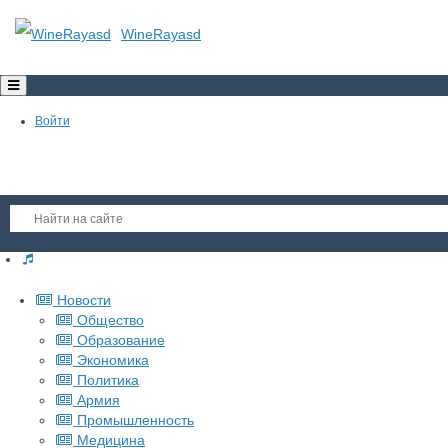
WineRayasd
Toggle
navigation
Войти
Регистрация
Новости
Гость
Общество
Образование
Войти
Экономика
Регистрация
Политика
Армия
Промышленность
Медицина