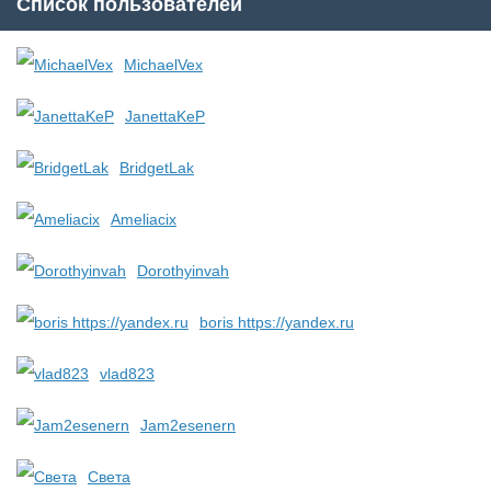
Список пользователей
MichaelVex
JanettaKeP
BridgetLak
Ameliacix
Dorothyinvah
boris https://yandex.ru
vlad823
Jam2esenern
Света