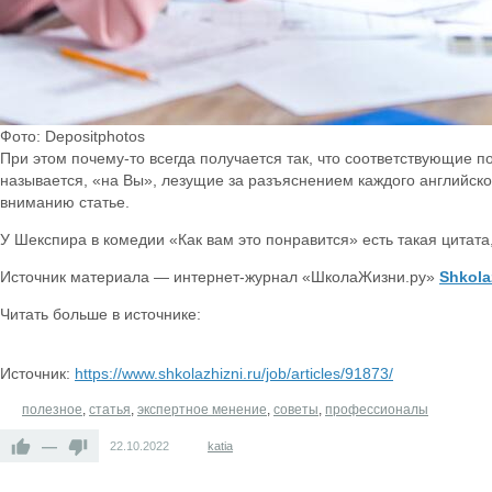
Фото: Depositphotos
При этом почему-то всегда получается так, что соответствующие
называется, «на Вы», лезущие за разъяснением каждого английско
вниманию статье.
У Шекспира в комедии «Как вам это понравится» есть такая цитата
Источник материала — интернет-журнал «ШколаЖизни.ру»
Shkola
Читать больше в источнике:
Источник:
https://www.shkolazhizni.ru/job/articles/91873/
полезное
,
статья
,
экспертное менение
,
советы
,
профессионалы
—
22.10.2022
katia