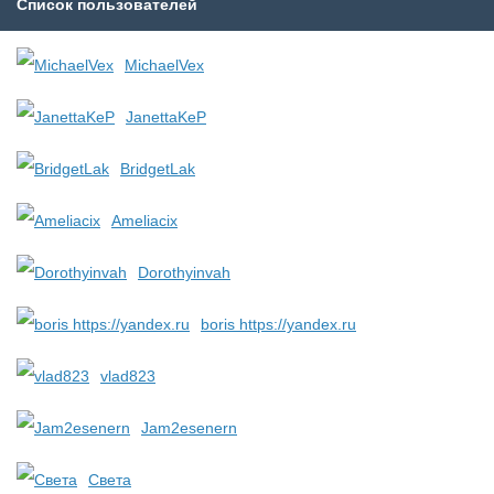
Список пользователей
MichaelVex
JanettaKeP
BridgetLak
Ameliacix
Dorothyinvah
boris https://yandex.ru
vlad823
Jam2esenern
Света