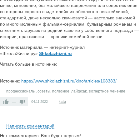
мягко, мгновенно, без малейшего напряжения или сопротивления
со стороны «просто свидетелей» их абсолютно незатейливой,
стандартной, даже несколько скучноватой — настолько знакомой
по многочисленным фильмам-сериалам, бульварным романам и
сплетням старушек на родной лавочке у собственного подъезда —
истории, практически — хроники семейной жизни.
Источник материала — интернет-журнал
«ШколаЖизни.ру»
Shkolazhizni.ru
Читать больше в источнике:
Источник:
https://www.shkolazhizni.ru/kino/articles/108383/
профессионалы
,
советы
,
полезное
,
лайфхак
,
экспертное менение
—
04.11.2022
katia
Написать комментарий
Нет комментариев. Ваш будет первым!