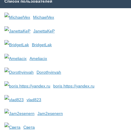
Список пользователей
MichaelVex
JanettaKeP
BridgetLak
Ameliacix
Dorothyinvah
boris https://yandex.ru
vlad823
Jam2esenern
Света