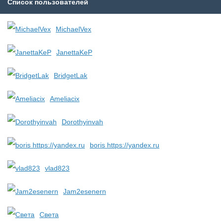
Список пользователей
MichaelVex
JanettaKeP
BridgetLak
Ameliacix
Dorothyinvah
boris https://yandex.ru
vlad823
Jam2esenern
Света