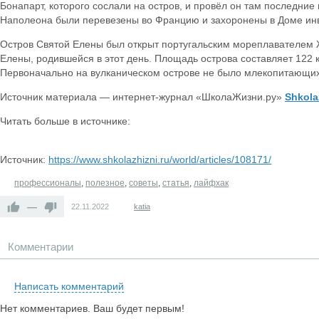
Бонапарт, которого сослали на остров, и провёл он там последние 
Наполеона были перевезены во Францию и захоронены в Доме ин
Остров Святой Елены был открыт португальским мореплавателем 
Елены, родившейся в этот день. Площадь острова составляет 122 к
Первоначально на вулканическом острове не было млекопитающих, 
Источник материала — интернет-журнал «ШколаЖизни.ру»
Shkola
Читать больше в источнике:
Источник:
https://www.shkolazhizni.ru/world/articles/108171/
профессионалы
,
полезное
,
советы
,
статья
,
лайфхак
—
22.11.2022
katia
Комментарии
Написать комментарий
Нет комментариев. Ваш будет первым!