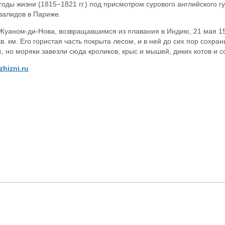
годы жизни (1815−1821 гг.) под присмотром сурового английского г
валидов в Париже.
Жуаном-ди-Нова, возвращавшимся из плавания в Индию, 21 мая 15
в. км. Его гористая часть покрыта лесом, и в ней до сих пор сохр
но моряки завезли сюда кроликов, крыс и мышей, диких котов и с
zhizni.ru