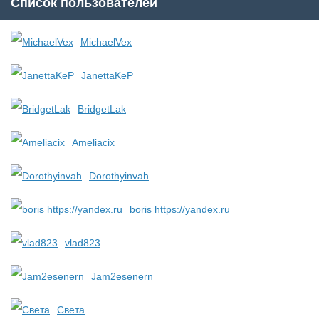
Список пользователей
MichaelVex
JanettaKeP
BridgetLak
Ameliacix
Dorothyinvah
boris https://yandex.ru
vlad823
Jam2esenern
Света