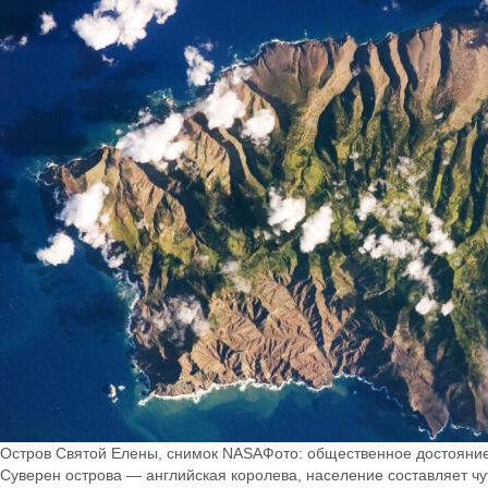
Остров Святой Елены, снимок NASAФото: общественное достояни
Суверен острова — английская королева, население составляет ч