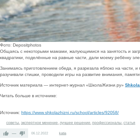
Фото: Depositphotos
Общаясь с некоторыми мамами, жалующимися на занятость и загруж
квадратики, поделённые на равные части, дали моему ребёнку эл
Занимаясь приготовлением обеда, я разрезала яблоко на части, и
разучивали стишки, проводили игры на развитие внимания, памят
Источник материала — интернет-журнал «ШколаЖизни.ру»
Shkola
Читать больше в источнике:
Источник:
https://www.shkolazhizni.ru/school/articles/92058/
советы
,
экспертное менение
,
лучшее решение
,
профессионалы
,
статья
—
06.12.2022
katia