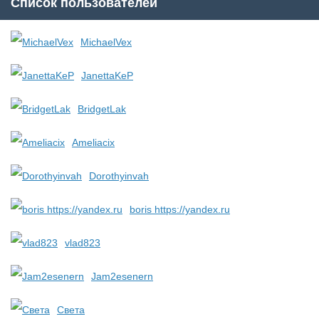
Список пользователей
MichaelVex
JanettaKeP
BridgetLak
Ameliacix
Dorothyinvah
boris https://yandex.ru
vlad823
Jam2esenern
Света