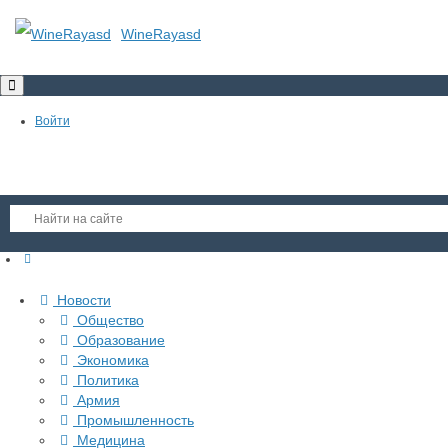
WineRayasd
Toggle
navigation
Войти
Регистрация
Новости
Гость
Общество
Образование
Войти
Экономика
Регистрация
Политика
Армия
Промышленность
Медицина