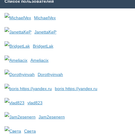
Список пользователей
MichaelVex
JanettaKeP
BridgetLak
Ameliacix
Dorothyinvah
boris https://yandex.ru
vlad823
Jam2esenern
Света