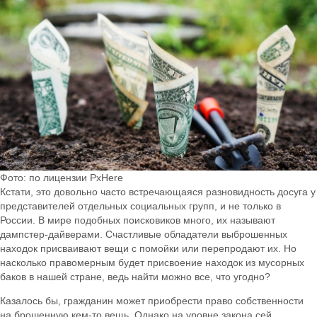
Фото: по лицензии PxHere
Кстати, это довольно часто встречающаяся разновидность досуга у
представителей отдельных социальных групп, и не только в
России. В мире подобных поисковиков много, их называют
дампстер-дайверами. Счастливые обладатели выброшенных
находок присваивают вещи с помойки или перепродают их. Но
насколько правомерным будет присвоение находок из мусорных
баков в нашей стране, ведь найти можно все, что угодно?
Казалось бы, гражданин может приобрести право собственности
на брошенную кем-то вещь. Однако на уровне закона сей