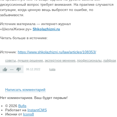
дискуссионный вопрос требует внимания. На практике случаются
ситуации, когда ценную вещь выбросят по ошибке, по
забывчивости.
Источник материала — интернет-журнал
«ШколаЖизни.ру»
Shkolazhizni.ru
Читать больше в источнике:
Источник:
https://www.shkolazhizni.ru/law/articles/108353/
советы
,
лучшее решение
,
экспертное менение
,
профессионалы
,
лайфхак
—
06.12.2022
katia
Написать комментарий
Нет комментариев. Ваш будет первым!
© 2026
Bufis
Работает на
InstantCMS
Иконки от
Icons8