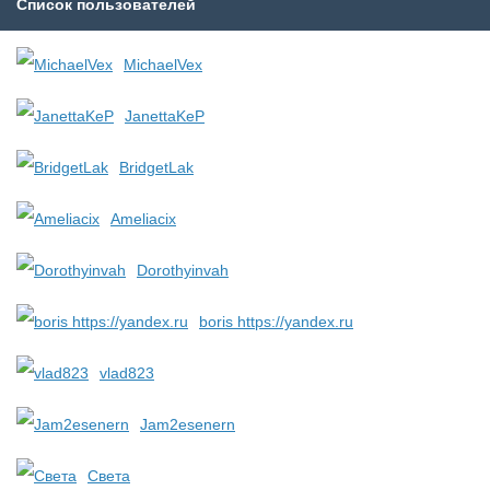
Список пользователей
MichaelVex
JanettaKeP
BridgetLak
Ameliacix
Dorothyinvah
boris https://yandex.ru
vlad823
Jam2esenern
Света