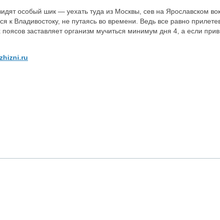
видят особый шик — уехать туда из Москвы, сев на Ярославском во
ся к Владивостоку, не путаясь во времени. Ведь все равно приле
х поясов заставляет организм мучиться минимум дня 4, а если при
zhizni.ru