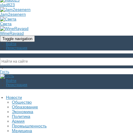
vlad823
Jam2esenern
Света
WineRayasd
Toggle navigation
Войти
Регистрация
Гость
Войти
Регистрация
Новости
Общество
Образование
Экономика
Политика
Армия
Промышленность
Медицина