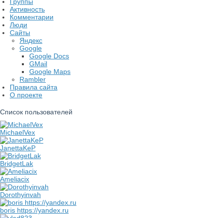
Группы
Активность
Комментарии
Люди
Сайты
Яндекс
Google
Google Docs
GMail
Google Maps
Rambler
Правила сайта
О проекте
Список пользователей
MichaelVex
JanettaKeP
BridgetLak
Ameliacix
Dorothyinvah
boris https://yandex.ru