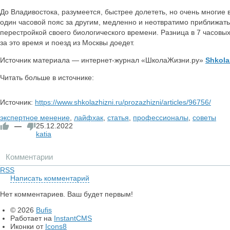
До Владивостока, разумеется, быстрее долететь, но очень многие 
один часовой пояс за другим, медленно и неотвратимо приближать
перестройкой своего биологического времени. Разница в 7 часовы
за это время и поезд из Москвы доедет.
Источник материала — интернет-журнал «ШколаЖизни.ру»
Shkola
Читать больше в источнике:
Источник:
https://www.shkolazhizni.ru/prozazhizni/articles/96756/
экспертное менение
,
лайфхак
,
статья
,
профессионалы
,
советы
—
25.12.2022
katia
Комментарии
RSS
Написать комментарий
Нет комментариев. Ваш будет первым!
© 2026
Bufis
Работает на
InstantCMS
Иконки от
Icons8