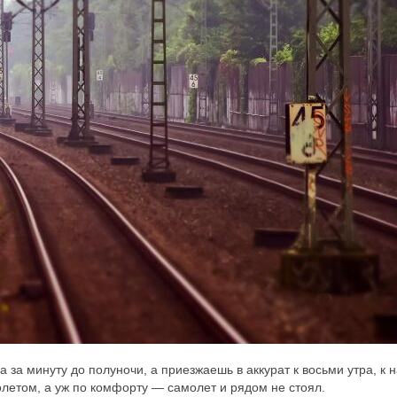
 за минуту до полуночи, а приезжаешь в аккурат к восьми утра, к 
олетом, а уж по комфорту — самолет и рядом не стоял.