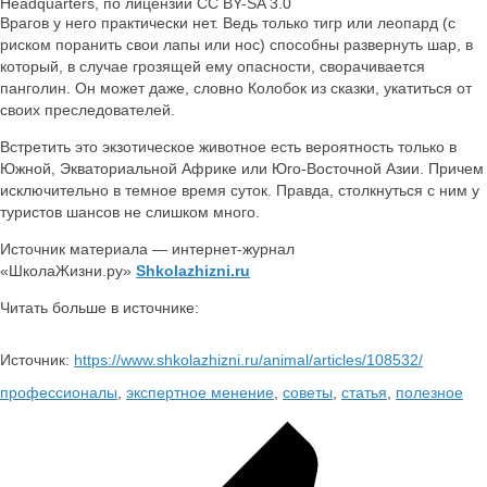
Headquarters, по лицензии CC BY-SA 3.0
Врагов у него практически нет. Ведь только тигр или леопард (с
риском поранить свои лапы или нос) способны развернуть шар, в
который, в случае грозящей ему опасности, сворачивается
панголин. Он может даже, словно Колобок из сказки, укатиться от
своих преследователей.
Встретить это экзотическое животное есть вероятность только в
Южной, Экваториальной Африке или Юго-Восточной Азии. Причем
исключительно в темное время суток. Правда, столкнуться с ним у
туристов шансов не слишком много.
Источник материала — интернет-журнал
«ШколаЖизни.ру»
Shkolazhizni.ru
Читать больше в источнике:
Источник:
https://www.shkolazhizni.ru/animal/articles/108532/
профессионалы
,
экспертное менение
,
советы
,
статья
,
полезное