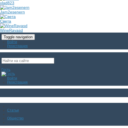
vlad823
Jam2esenern
Света
WineRayasd
Toggle navigation
Войти
Регистрация
Гость
Войти
Регистрация
Статьи
Общество