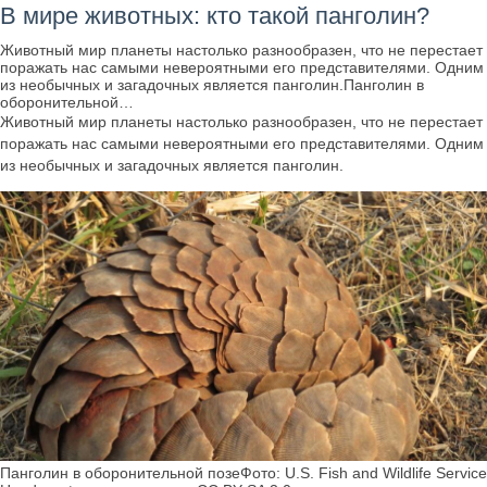
В мире животных: кто такой панголин?
Животный мир планеты настолько разнообразен, что не перестает
поражать нас самыми невероятными его представителями. Одним
из необычных и загадочных является панголин.Панголин в
оборонительной…
Животный мир планеты настолько разнообразен, что не перестает
поражать нас самыми невероятными его представителями. Одним
из необычных и загадочных является панголин.
Панголин в оборонительной позеФото: U.S. Fish and Wildlife Service