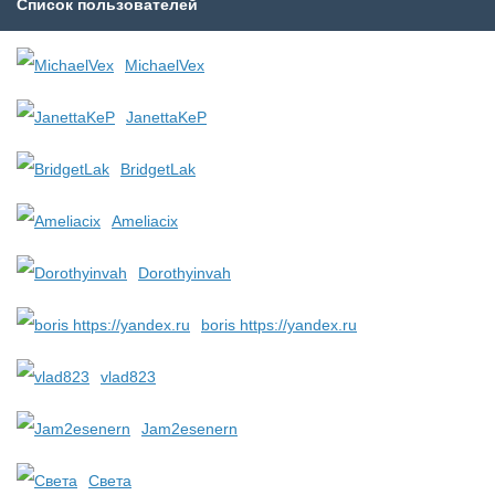
Список пользователей
MichaelVex
JanettaKeP
BridgetLak
Ameliacix
Dorothyinvah
boris https://yandex.ru
vlad823
Jam2esenern
Света