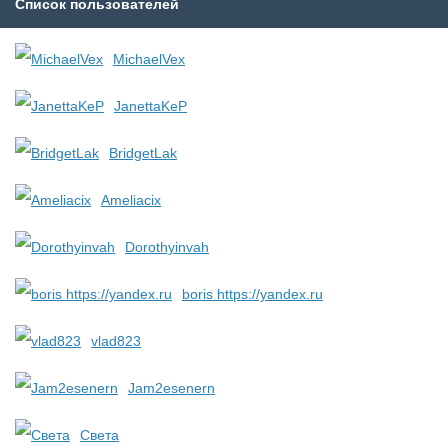
Список пользователей
MichaelVex
JanettaKeP
BridgetLak
Ameliacix
Dorothyinvah
boris https://yandex.ru
vlad823
Jam2esenern
Света