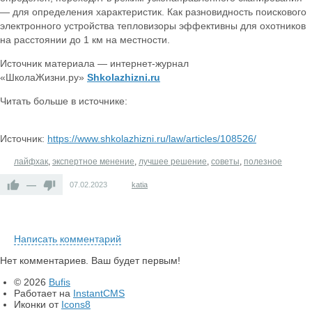
— для определения характеристик. Как разновидность поискового
электронного устройства тепловизоры эффективны для охотников
на расстоянии до 1 км на местности.
Источник материала — интернет-журнал
«ШколаЖизни.ру»
Shkolazhizni.ru
Читать больше в источнике:
Источник:
https://www.shkolazhizni.ru/law/articles/108526/
лайфхак
,
экспертное менение
,
лучшее решение
,
советы
,
полезное
—
07.02.2023
katia
Написать комментарий
Нет комментариев. Ваш будет первым!
© 2026
Bufis
Работает на
InstantCMS
Иконки от
Icons8