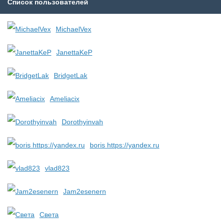
Список пользователей
MichaelVex
JanettaKeP
BridgetLak
Ameliacix
Dorothyinvah
boris https://yandex.ru
vlad823
Jam2esenern
Света