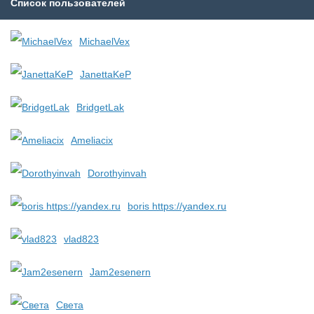
Список пользователей
MichaelVex
JanettaKeP
BridgetLak
Ameliacix
Dorothyinvah
boris https://yandex.ru
vlad823
Jam2esenern
Света