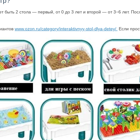
игр?
т быть 2 стола — первый, от 0 до 3 лет и второй — от 3−6 лет. П
риантов
www.ozon.ru/category/interaktivnyy-stol-dlya-detey/.
Если прост