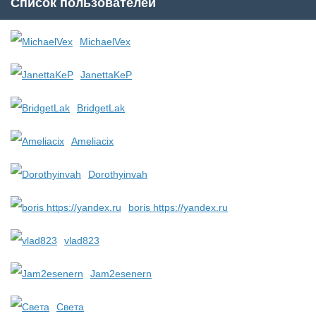
Список пользователей
MichaelVex
JanettaKeP
BridgetLak
Ameliacix
Dorothyinvah
boris https://yandex.ru
vlad823
Jam2esenern
Света