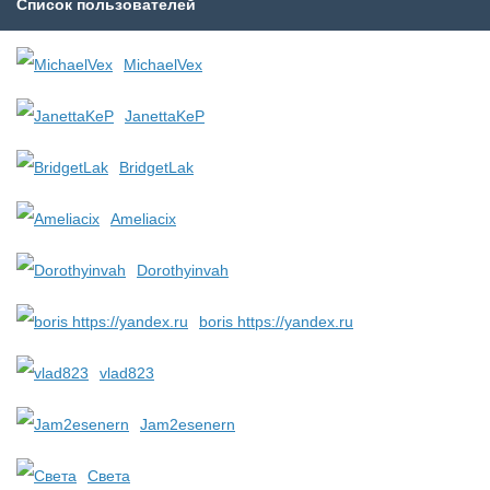
Список пользователей
MichaelVex
JanettaKeP
BridgetLak
Ameliacix
Dorothyinvah
boris https://yandex.ru
vlad823
Jam2esenern
Света