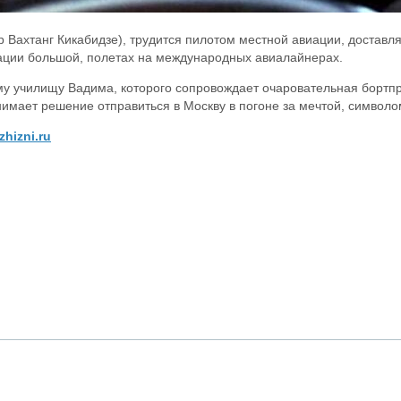
р Вахтанг Кикабидзе), трудится пилотом местной авиации, доставл
виации большой, полетах на международных авиалайнерах.
му училищу Вадима, которого сопровождает очаровательная бортп
нимает решение отправиться в Москву в погоне за мечтой, символо
zhizni.ru