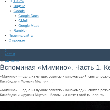
Сайты
Яндекс
Google
Google Docs
GMail
Google Maps
Rambler
Правила сайта
О проекте
Статьи
Общество
Вспоминая «Мимино». Часть 1. К
«Мимино» — одна из лучших советских кинокомедий, снятая режи
Кикабидзе и Фрунзик Мкртчян.…
«Мимино» — одна из лучших советских кинокомедий, снятая режи
Кикабидзе и Фрунзик Мкртчян. Вспомним сюжет этой киноленты.