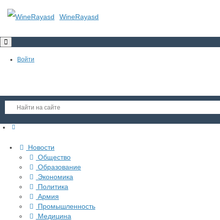
WineRayasd
Toggle
navigation
Войти
Регистрация
Новости
Гость
Общество
Образование
Войти
Экономика
Регистрация
Политика
Армия
Промышленность
Медицина