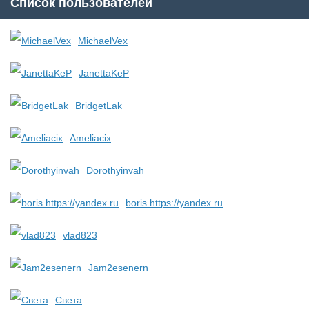
Список пользователей
MichaelVex
JanettaKeP
BridgetLak
Ameliacix
Dorothyinvah
boris https://yandex.ru
vlad823
Jam2esenern
Света