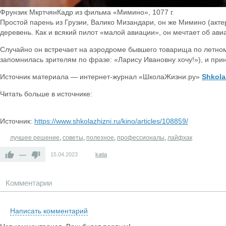
Фрунзик МкртчянКадр из фильма «Мимино», 1077 г.
Простой парень из Грузии, Валико Мизандари, он же Мимино (акте
деревень. Как и всякий пилот «малой авиации», он мечтает об а
Случайно он встречает на аэродроме бывшего товарища по летно
запомнилась зрителям по фразе: «Ларису Ивановну хочу!»), и при
Источник материала — интернет-журнал «ШколаЖизни.ру»
Shkola
Читать больше в источнике:
Источник:
https://www.shkolazhizni.ru/kino/articles/108859/
лучшее решение
,
советы
,
полезное
,
профессионалы
,
лайфхак
—
15.04.2023
katia
Комментарии
Написать комментарий