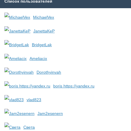
Список пользователей
MichaelVex
JanettaKeP
BridgetLak
Ameliacix
Dorothyinvah
boris https://yandex.ru
vlad823
Jam2esenern
Света