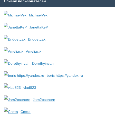
Список пользователей
MichaelVex
JanettaKeP
BridgetLak
Ameliacix
Dorothyinvah
boris https://yandex.ru
vlad823
Jam2esenern
Света