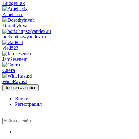
BridgetLak
Ameliacix
Dorothyinvah
boris https://yandex.ru
vlad823
Jam2esenern
Света
WineRayasd
Toggle navigation
Войти
Регистрация