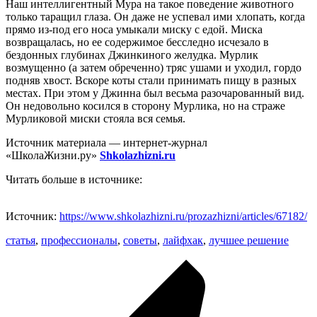
Наш интеллигентный Мура на такое поведение животного
только таращил глаза. Он даже не успевал ими хлопать, когда
прямо из-под его носа умыкали миску с едой. Миска
возвращалась, но ее содержимое бесследно исчезало в
бездонных глубинах Джинкиного желудка. Мурлик
возмущенно (а затем обреченно) тряс ушами и уходил, гордо
подняв хвост. Вскоре коты стали принимать пищу в разных
местах. При этом у Джинна был весьма разочарованный вид.
Он недовольно косился в сторону Мурлика, но на страже
Мурликовой миски стояла вся семья.
Источник материала — интернет-журнал
«ШколаЖизни.ру»
Shkolazhizni.ru
Читать больше в источнике:
Источник:
https://www.shkolazhizni.ru/prozazhizni/articles/67182/
статья
,
профессионалы
,
советы
,
лайфхак
,
лучшее решение