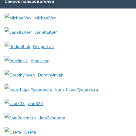
Список пользователей
MichaelVex
JanettaKeP
BridgetLak
Ameliacix
Dorothyinvah
boris https://yandex.ru
vlad823
Jam2esenern
Света