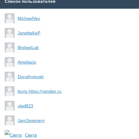
Список пользователей
MichaelVex
JanettaKeP
BridgetLak
Ameliacix
Dorothyinvah
boris https://yandex.ru
vlad823
Jam2esenern
Света