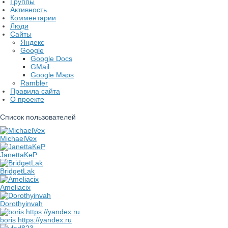
Группы
Активность
Комментарии
Люди
Сайты
Яндекс
Google
Google Docs
GMail
Google Maps
Rambler
Правила сайта
О проекте
Список пользователей
MichaelVex
JanettaKeP
BridgetLak
Ameliacix
Dorothyinvah
boris https://yandex.ru