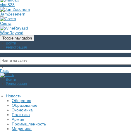
vlad823
Jam2esenern
Света
WineRayasd
Toggle navigation
Войти
Регистрация
Гость
Войти
Регистрация
Новости
Общество
Образование
Экономика
Политика
Армия
Промышленность
Медицина