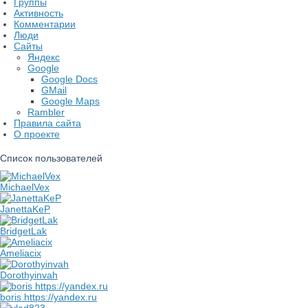
Группы
Активность
Комментарии
Люди
Сайты
Яндекс
Google
Google Docs
GMail
Google Maps
Rambler
Правила сайта
О проекте
Список пользователей
MichaelVex
JanettaKeP
BridgetLak
Ameliacix
Dorothyinvah
boris https://yandex.ru