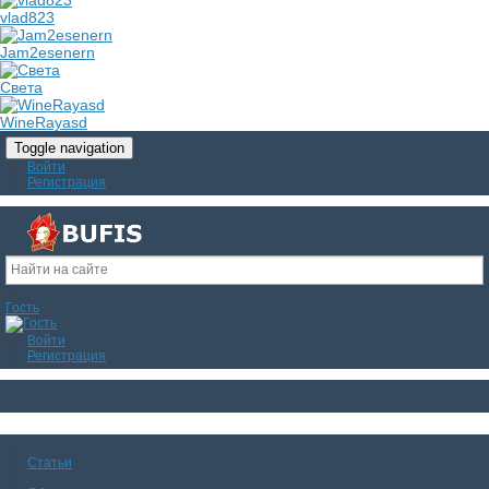
vlad823
Jam2esenern
Света
WineRayasd
Toggle navigation
Войти
Регистрация
Гость
Войти
Регистрация
Статьи