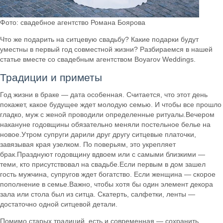
Фото: свадебное агентство Романа Боярова
Что же подарить на ситцевую свадьбу? Какие подарки будут
уместны в первый год совместной жизни? Разбираемся в нашей
статье вместе со свадебным агентством Boyarov Weddings.
Традиции и приметы
Год жизни в браке — дата особенная. Считается, что этот день
покажет, какое будущее ждет молодую семью. И чтобы все прошло
гладко, муж с женой проводили определенные ритуалы.Вечером
накануне годовщины обязательно меняли постельное белье на
новое.Утром супруги дарили друг другу ситцевые платочки,
завязывая края узелком. По поверьям, это укрепляет
брак.Празднуют годовщину вдвоем или с самыми близкими —
теми, кто присутствовал на свадьбе.Если первым в дом зашел
гость мужчина, супругов ждет богатство. Если женщина — скорое
пополнение в семье.Важно, чтобы хотя бы один элемент декора
зала или стола был из ситца. Скатерть, салфетки, ленты —
достаточно одной ситцевой детали.
Помимо старых традиций, есть и современная — сохранить