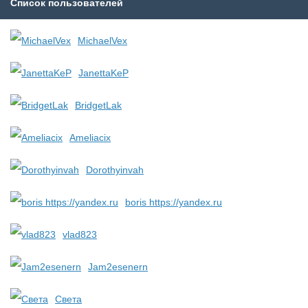
Список пользователей
MichaelVex
JanettaKeP
BridgetLak
Ameliacix
Dorothyinvah
boris https://yandex.ru
vlad823
Jam2esenern
Света