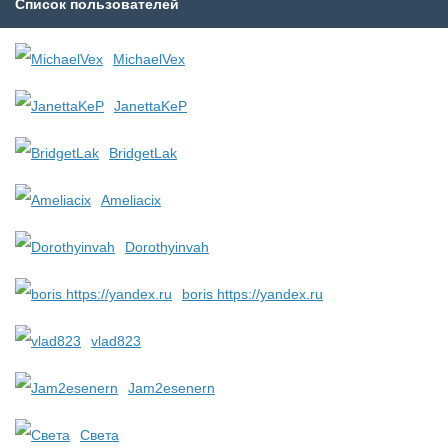
Список пользователей
MichaelVex
JanettaKeP
BridgetLak
Ameliacix
Dorothyinvah
boris https://yandex.ru
vlad823
Jam2esenern
Света