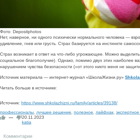
Фото: Depositphotos
Нет, наверное, ни одного психически нормального человека — взро
удивление, гнев или грусть. Страх базируется на инстинкте самос
Страх возникает в ответ на что-либо угрожающее. Можно выделить
социальное благополучие). Однако, помимо двух этих наиболее ва
нарушением чувства безопасности («от этого никто меня не защити
Источник материала — интернет-журнал «ШколаЖизни.ру»
Shkola
Читать больше в источнике:
Источник:
https://www.shkolazhizni.ru/family/articles/39138/
профессионалы
,
лучшее решение
,
полезное
,
лайфхак
,
экспертное
—
20.11.2023
katia
Комментарии