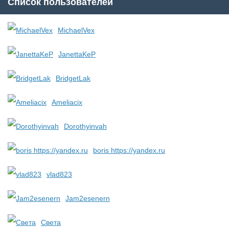
Список пользователей
MichaelVex
JanettaKeP
BridgetLak
Ameliacix
Dorothyinvah
boris https://yandex.ru
vlad823
Jam2esenern
Света