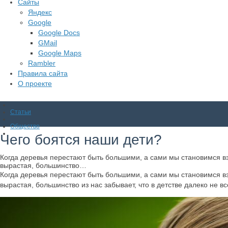
Сайты
Яндекс
Google
Google Docs
GMail
Google Maps
Rambler
Правила сайта
О проекте
Статьи
Общество
Чего боятся наши дети?
Когда деревья перестают быть большими, а сами мы становимся взр
вырастая, большинство…
Когда деревья перестают быть большими, а сами мы становимся взр
вырастая, большинство из нас забывает, что в детстве далеко не в