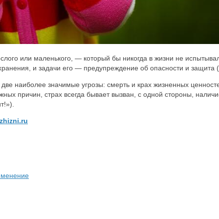
слого или маленького, — который бы никогда в жизни не испытывал 
охранения, и задачи его — предупреждение об опасности и защита 
 две наиболее значимые угрозы: смерть и крах жизненных ценносте
жных причин, страх всегда бывает вызван, с одной стороны, нали
т!»).
zhizni.ru
 менение