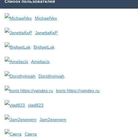
Список пользователей
MichaelVex
JanettaKeP
BridgetLak
Ameliacix
Dorothyinvah
boris https://yandex.ru
vlad823
Jam2esenern
Света