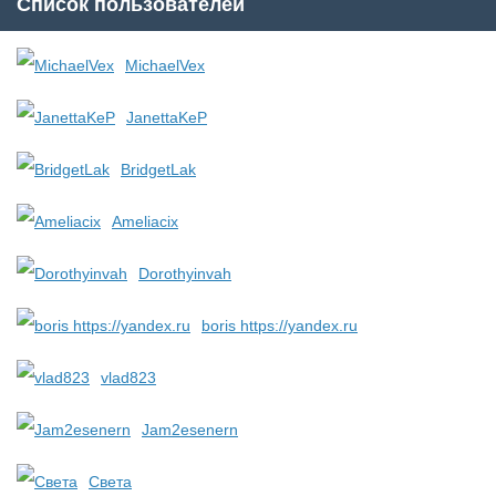
Список пользователей
MichaelVex
JanettaKeP
BridgetLak
Ameliacix
Dorothyinvah
boris https://yandex.ru
vlad823
Jam2esenern
Света