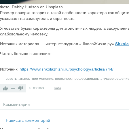
Фото: Debby Hudson on Unsplash
Размер почерка говорит о такой особенности характера как общит
указывает на замкнутость и скрытность.
Угловатые буквы характерны для эгоистичных людей, а закруглен
слабовольному человеку.
Источник материала — интернет-журнал «ШколаЖизни.ру»
Shkola
Читать больше в источнике:
Источник:
https://www.shkolazhizni.ru/psychology/articles/744/
советы
,
экспертное менение
,
полезное
,
профессионалы
,
лучшее решени
—
16.03.2024
katia
Комментарии
Написать комментарий