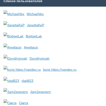
Список пользователей
MichaelVex
JanettaKeP
BridgetLak
Ameliacix
Dorothyinvah
boris https://yandex.ru
vlad823
Jam2esenern
Света