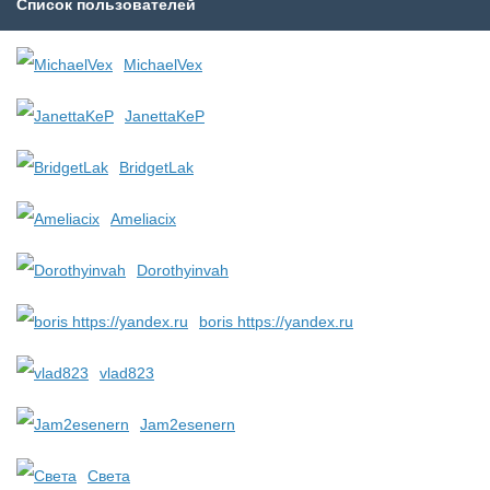
Список пользователей
MichaelVex
JanettaKeP
BridgetLak
Ameliacix
Dorothyinvah
boris https://yandex.ru
vlad823
Jam2esenern
Света