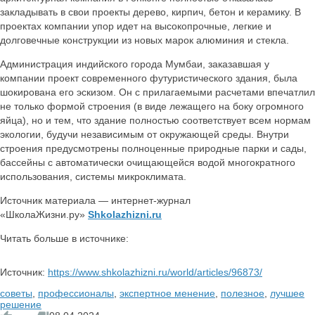
закладывать в свои проекты дерево, кирпич, бетон и керамику. В
проектах компании упор идет на высокопрочные, легкие и
долговечные конструкции из новых марок алюминия и стекла.
Администрация индийского города Мумбаи, заказавшая у
компании проект современного футуристического здания, была
шокирована его эскизом. Он с прилагаемыми расчетами впечатлил
не только формой строения (в виде лежащего на боку огромного
яйца), но и тем, что здание полностью соответствует всем нормам
экологии, будучи независимым от окружающей среды. Внутри
строения предусмотрены полноценные природные парки и сады,
бассейны с автоматически очищающейся водой многократного
использования, системы микроклимата.
Источник материала — интернет-журнал
«ШколаЖизни.ру»
Shkolazhizni.ru
Читать больше в источнике:
Источник:
https://www.shkolazhizni.ru/world/articles/96873/
советы
,
профессионалы
,
экспертное менение
,
полезное
,
лучшее
решение