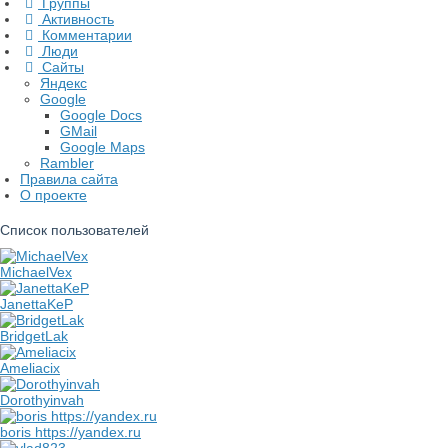
Группы
Активность
Комментарии
Люди
Сайты
Яндекс
Google
Google Docs
GMail
Google Maps
Rambler
Правила сайта
О проекте
Список пользователей
MichaelVex
JanettaKeP
BridgetLak
Ameliacix
Dorothyinvah
boris https://yandex.ru