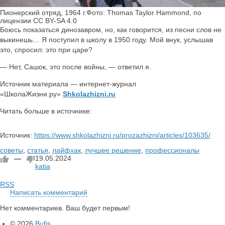
Пионерский отряд, 1964 г.Фото: Thomas Taylor Hammond, по
лицензии CC BY-SA 4.0
Боюсь показаться динозавром, но, как говорится, из песни слов не
выкинешь… Я поступил в школу в 1950 году. Мой внук, услышав
это, спросил: это при царе?
— Нет, Сашок, это после войны, — ответил я.
Источник материала — интернет-журнал
«ШколаЖизни.ру»
Shkolazhizni.ru
Читать больше в источнике:
Источник:
https://www.shkolazhizni.ru/prozazhizni/articles/103635/
советы
,
статья
,
лайфхак
,
лучшее решение
,
профессионалы
—
19.05.2024
katia
RSS
Написать комментарий
Нет комментариев. Ваш будет первым!
© 2026
Bufis