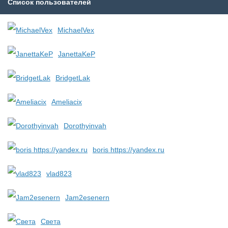
Список пользователей
MichaelVex
JanettaKeP
BridgetLak
Ameliacix
Dorothyinvah
boris https://yandex.ru
vlad823
Jam2esenern
Света