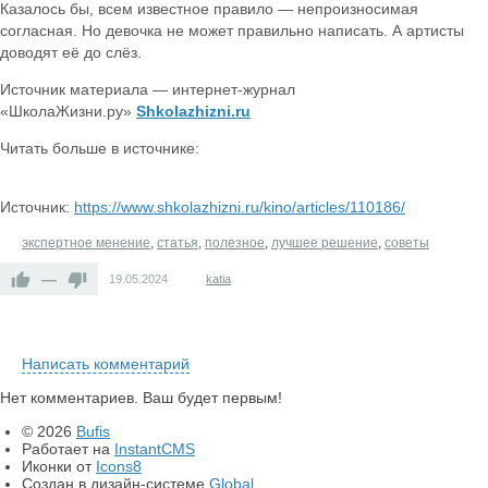
Казалось бы, всем известное правило — непроизносимая
согласная. Но девочка не может правильно написать. А артисты
доводят её до слёз.
Источник материала — интернет-журнал
«ШколаЖизни.ру»
Shkolazhizni.ru
Читать больше в источнике:
Источник:
https://www.shkolazhizni.ru/kino/articles/110186/
экспертное менение
,
статья
,
полезное
,
лучшее решение
,
советы
—
19.05.2024
katia
Написать комментарий
Нет комментариев. Ваш будет первым!
© 2026
Bufis
Работает на
InstantCMS
Иконки от
Icons8
Создан в дизайн-системе
Global