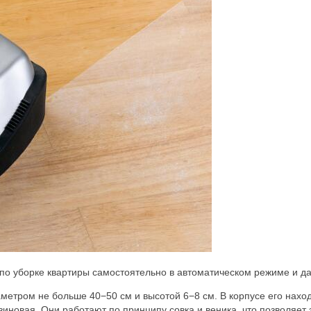
 по уборке квартиры самостоятельно в автоматическом режиме и д
аметром не больше 40−50 см и высотой 6−8 см. В корпусе его нах
резиновая. Они работают по принципу совка и веника, что позволяе