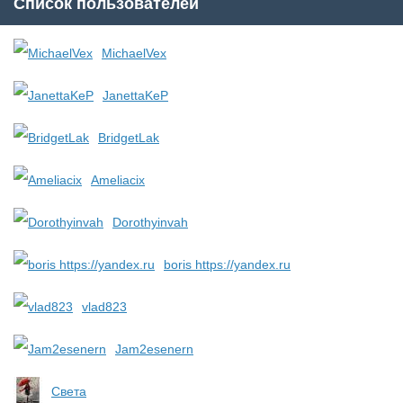
Список пользователей
MichaelVex
JanettaKeP
BridgetLak
Ameliacix
Dorothyinvah
boris https://yandex.ru
vlad823
Jam2esenern
Света