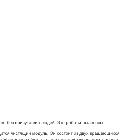
аже без присутствия людей. Это роботы-пылесосы.
одится чистящий модуль. Он состоит из двух вращающихся
т эффективно собирать с пола мелкий мусор, песок, шерсть