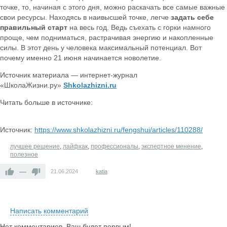
точке, то, начиная с этого дня, можно раскачать все самые важные
свои ресурсы. Находясь в наивысшей точке, легче
задать себе
правильный старт
на весь год. Ведь съехать с горки намного
проще, чем подниматься, растрачивая энергию и накопленные
силы. В этот день у человека максимальный потенциал. Вот
почему именно 21 июня начинается новолетие.
Источник материала — интернет-журнал
«ШколаЖизни.ру»
Shkolazhizni.ru
Читать больше в источнике:
Источник:
https://www.shkolazhizni.ru/fengshui/articles/110288/
лучшее решение
,
лайфхак
,
профессионалы
,
экспертное менение
,
полезное
—
21.06.2024
katia
Написать комментарий
Нет комментариев. Ваш будет первым!