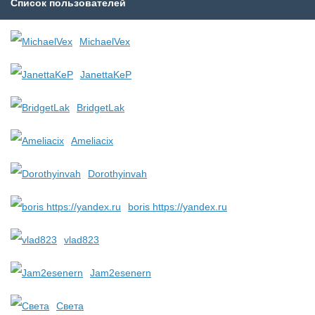
Список пользователей
MichaelVex
JanettaKeP
BridgetLak
Ameliacix
Dorothyinvah
boris https://yandex.ru
vlad823
Jam2esenern
Света