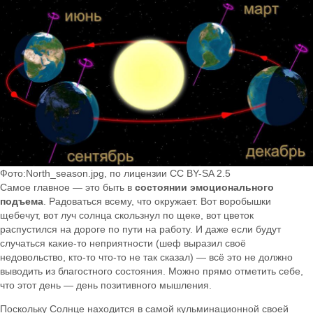
Фото:North_season.jpg, по лицензии CC BY-SA 2.5
Самое главное — это быть в
состоянии эмоционального
подъема
. Радоваться всему, что окружает. Вот воробышки
щебечут, вот луч солнца скользнул по щеке, вот цветок
распустился на дороге по пути на работу. И даже если будут
случаться какие-то неприятности (шеф выразил своё
недовольство, кто-то что-то не так сказал) — всё это не должно
выводить из благостного состояния. Можно прямо отметить себе,
что этот день — день позитивного мышления.
Поскольку Солнце находится в самой кульминационной своей