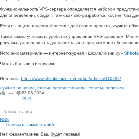
Функциональность VPS-сервера определяется набором предустано
для определенных задач, таких как веб-разработка, хостинг баз д
Если вы ищете надёжный хостинг для своего проекта, изучите обз
Также важно учитывать удобство управления VPS-сервером. Мног
ресурсы, устанавливать дополнительное программное обеспечени
Источник материала — интернет-журнал «ШколаЖизни.ру»
Shkola
Читать больше в источнике:
Источник:
https://www.shkolazhizni.ru/market/articles/110487/
лучшее решение
,
статья
,
профессионалы
,
советы
,
полезное
—
23.08.2024
katia
Комментарии
RSS
Написать комментарий
Нет комментариев. Ваш будет первым!