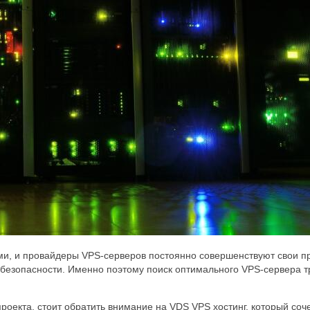
и, и провайдеры VPS-серверов постоянно совершенствуют свои п
безопасности. Именно поэтому поиск оптимального VPS-сервера т
оекта, стоит обратить внимание на VDS VPS хостинг, который соче