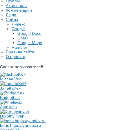
Группы
Активность
Комментарии
Люди
Сайты
Яндекс
Google
Google Docs
GMail
Google Maps
Rambler
Правила сайта
О проекте
Список пользователей
MichaelVex
JanettaKeP
BridgetLak
Ameliacix
Dorothyinvah
boris https://yandex.ru