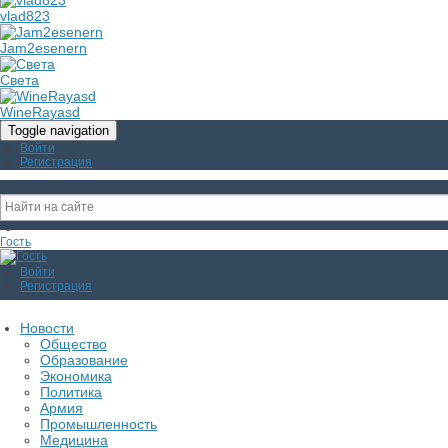
vlad823
Jam2esenern
Света
WineRayasd
Toggle navigation
Войти
Регистрация
Гость
Войти
Регистрация
Новости
Общество
Образование
Экономика
Политика
Армия
Промышленность
Медицина