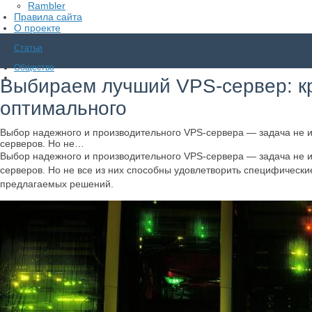
Rambler
Правила сайта
О проекте
Статьи
Общество
Выбираем лучший VPS-сервер: кр
оптимального
Выбор надежного и производительного VPS-сервера — задача не и
серверов. Но не…
Выбор надежного и производительного VPS-сервера — задача не и
серверов. Но не все из них способны удовлетворить специфически
предлагаемых решений.