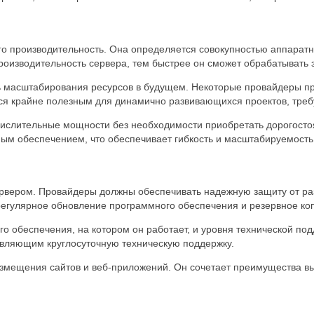
о производительность. Она определяется совокупностью аппаратны
роизводительность сервера, тем быстрее он сможет обрабатывать 
ть масштабирования ресурсов в будущем. Некоторые провайдеры п
ься крайне полезным для динамично развивающихся проектов, тре
числительные мощности без необходимости приобретать дорогосто
ым обеспечением, что обеспечивает гибкость и масштабируемость
рвером. Провайдеры должны обеспечивать надежную защиту от разли
регулярное обновление программного обеспечения и резервное ко
о обеспечения, на котором он работает, и уровня технической по
вляющим круглосуточную техническую поддержку.
азмещения сайтов и веб-приложений. Он сочетает преимущества в