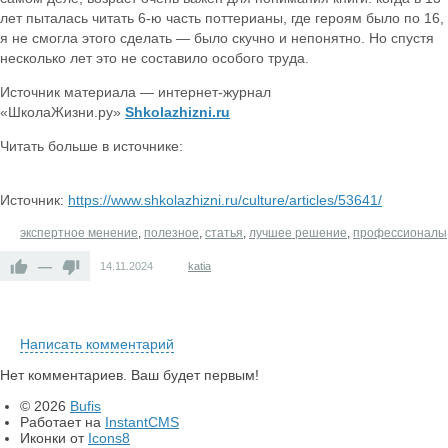
лет пыталась читать 6-ю часть поттерианы, где героям было по 16,
я не смогла этого сделать — было скучно и непонятно. Но спустя
несколько лет это не составило особого труда.
Источник материала — интернет-журнал
«ШколаЖизни.ру»
Shkolazhizni.ru
Читать больше в источнике:
Источник:
https://www.shkolazhizni.ru/culture/articles/53641/
экспертное менение
,
полезное
,
статья
,
лучшее решение
,
профессионалы
—
14.11.2024
katia
Написать комментарий
Нет комментариев. Ваш будет первым!
© 2026
Bufis
Работает на
InstantCMS
Иконки от
Icons8