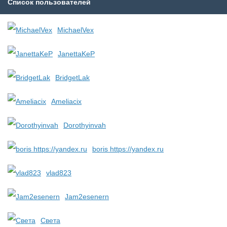
Список пользователей
MichaelVex
JanettaKeP
BridgetLak
Ameliacix
Dorothyinvah
boris https://yandex.ru
vlad823
Jam2esenern
Света