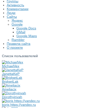
Группы
Активность
Комментарии
Люди
Сайты
Яндекс
Google
Google Docs
GMail
Google Maps
Rambler
Правила сайта
О проекте
Список пользователей
MichaelVex
JanettaKeP
BridgetLak
Ameliacix
Dorothyinvah
boris https://yandex.ru