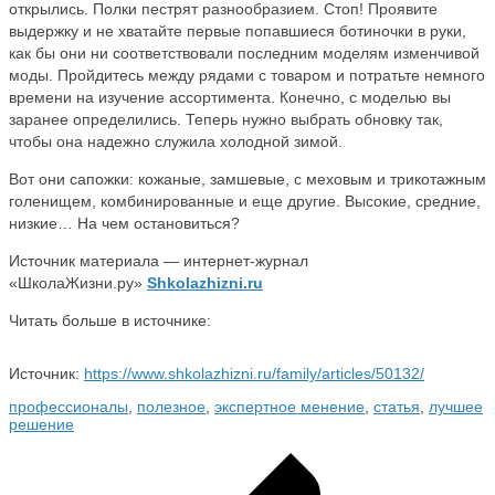
открылись. Полки пестрят разнообразием. Стоп! Проявите
выдержку и не хватайте первые попавшиеся ботиночки в руки,
как бы они ни соответствовали последним моделям изменчивой
моды. Пройдитесь между рядами с товаром и потратьте немного
времени на изучение ассортимента. Конечно, с моделью вы
заранее определились. Теперь нужно выбрать обновку так,
чтобы она надежно служила холодной зимой.
Вот они сапожки: кожаные, замшевые, с меховым и трикотажным
голенищем, комбинированные и еще другие. Высокие, средние,
низкие… На чем остановиться?
Источник материала — интернет-журнал
«ШколаЖизни.ру»
Shkolazhizni.ru
Читать больше в источнике:
Источник:
https://www.shkolazhizni.ru/family/articles/50132/
профессионалы
,
полезное
,
экспертное менение
,
статья
,
лучшее
решение