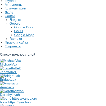
Группы
Активность
Комментарии
Люди
Сайты
Яндекс
Google
Google Docs
GMail
Google Maps
Rambler
Правила сайта
О проекте
Список пользователей
MichaelVex
JanettaKeP
BridgetLak
Ameliacix
Dorothyinvah
boris https://yandex.ru