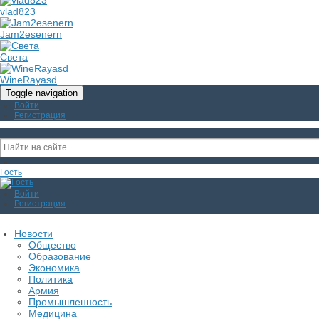
vlad823
Jam2esenern
Света
WineRayasd
Toggle navigation
Войти
Регистрация
Гость
Войти
Регистрация
Новости
Общество
Образование
Экономика
Политика
Армия
Промышленность
Медицина