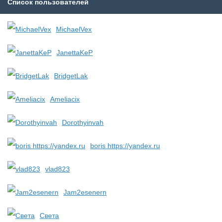
Список пользователей
MichaelVex
JanettaKeP
BridgetLak
Ameliacix
Dorothyinvah
boris https://yandex.ru
vlad823
Jam2esenern
Света