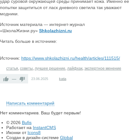
удар суровой окружающей среды принимает кожа. Именно ее
попытки защититься от ласк дневного светила так уважают
модники.
Источник материала — интернет-журнал
«ШколаЖизни.ру»
Shkolazhizni.ru
Читать больше в источнике:
Источник:
https://www.shkolazhizni.ru/health/articles/111515/
статья
,
советы
,
лучшее решение
,
лайфхак
,
экспертное менение
—
23.06.2025
katia
Написать комментарий
Нет комментариев. Ваш будет первым!
© 2026
Bufis
Работает на
InstantCMS
Иконки от
Icons8
Создан в дизайн-системе
Global