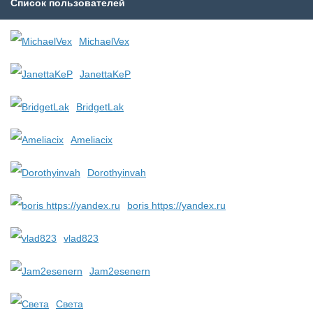
Список пользователей
MichaelVex
JanettaKeP
BridgetLak
Ameliacix
Dorothyinvah
boris https://yandex.ru
vlad823
Jam2esenern
Света