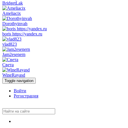
BridgetLak
Ameliacix
Dorothyinvah
boris https://yandex.ru
vlad823
Jam2esenern
Света
WineRayasd
Toggle navigation
Войти
Регистрация