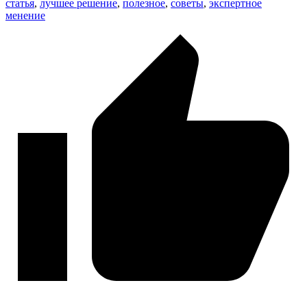
статья
,
лучшее решение
,
полезное
,
советы
,
экспертное
менение