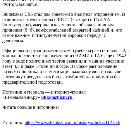
Фото: waralbum.ru
Studebaker US6 стал для советского водителя откровением. В
отличие от отечественных ЗИС-5 («захар») и ГАЗ-АА
(«полуторка»), американская машина обладала полным
приводом (6×6), комфортабельной закрытой кабиной и, что
самое важное, пятиступенчатой коробкой передач с
делителем.
Официально грузоподъемность «Студебеккера» составляла 2,5
тонны, но советские испытатели из НАМИ и ГАУ еще в 1942
году в ходе полигонных тестов выяснили: машина уверенно
везет 4,5 и даже 5 тонн по шоссе. Высокое расположение
воздухозаборника и герметизация важных узлов позволяли
грузовику преодолевать броды глубиной до полуметра без
предварительной подготовки.
Источник материала — интернет-журнал
«ШколаЖизни.ру»
Shkolazhizni.ru
Читать больше в источнике:
Источник:
https://www.shkolazhizni.ru/history/articles/112763/